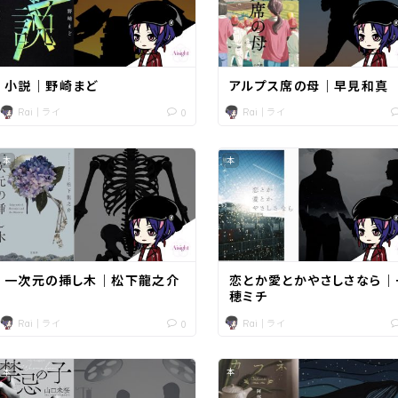
小説｜野崎まど
アルプス席の母｜早見和真
Rai｜ライ
Rai｜ライ
0
本
本
一次元の挿し木｜松下龍之介
恋とか愛とかやさしさなら｜
穂ミチ
Rai｜ライ
Rai｜ライ
0
本
本