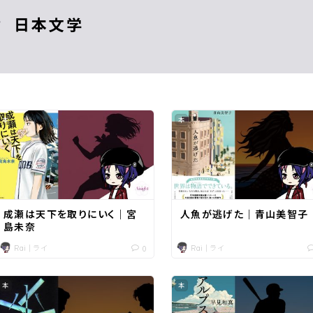
日本文学
本
本
成瀬は天下を取りにいく｜宮
人魚が逃げた｜青山美智子
島未奈
Rai｜ライ
Rai｜ライ
0
本
本