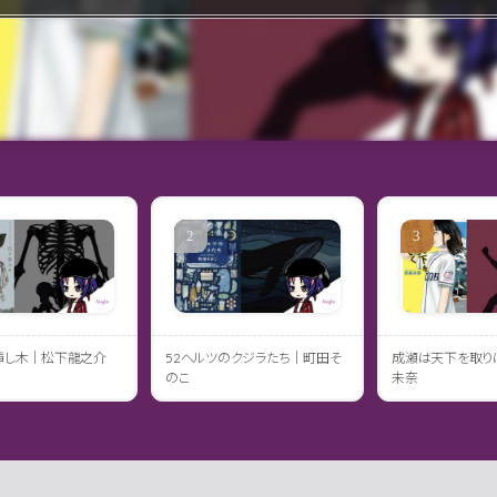
挿し木｜松下龍之介
52ヘルツのクジラたち｜町田そ
成瀬は天下を取り
のこ
未奈