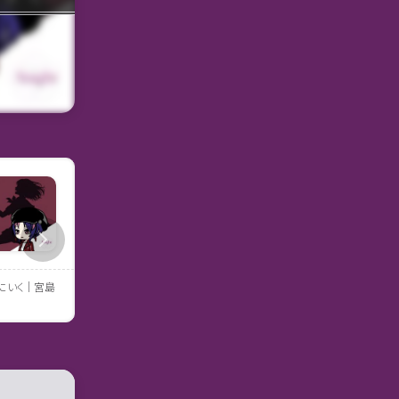
にいく｜宮島
アルプス席の母｜早見和真
恋とか愛とかやさしさなら
穂ミチ