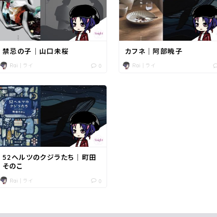
禁忌の子｜山口未桜
カフネ｜阿部暁子
Rai｜ライ
Rai｜ライ
0
本
52ヘルツのクジラたち｜町田
そのこ
Rai｜ライ
0