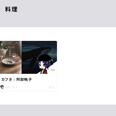
料理
本
カフネ｜阿部暁子
Rai｜ライ
0