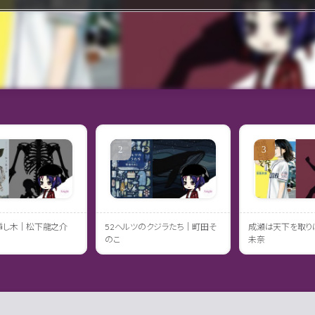
挿し木｜松下龍之介
52ヘルツのクジラたち｜町田そ
成瀬は天下を取り
のこ
未奈