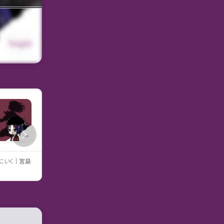
にいく｜宮島
アルプス席の母｜早見和真
恋とか愛とかやさしさなら
穂ミチ