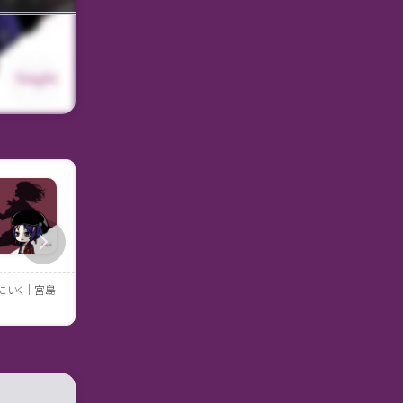
にいく｜宮島
アルプス席の母｜早見和真
恋とか愛とかやさしさなら
穂ミチ