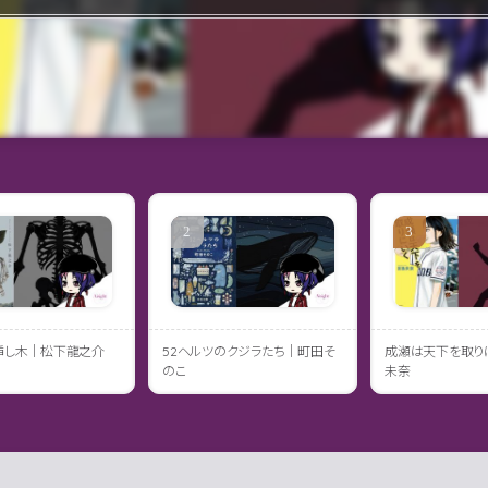
挿し木｜松下龍之介
52ヘルツのクジラたち｜町田そ
成瀬は天下を取り
のこ
未奈