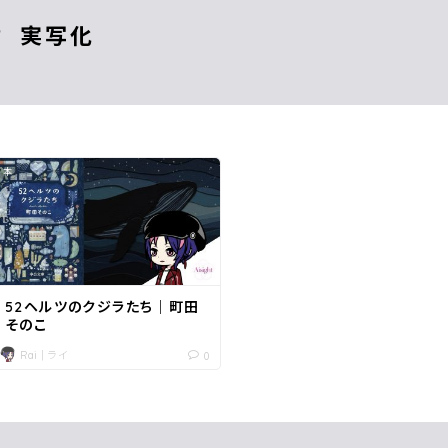
実写化
本
52ヘルツのクジラたち｜町田
そのこ
Rai｜ライ
0